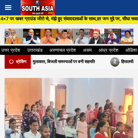
Skip
े हुए संवाददाताओं के साथ,हर जन मुद्दे पर, सीधा सवाल सरकार से ,सिर्फ South As
to
content
उत्तर प्रदेश
उत्तराखंड
अरुणाचल प्रदेश
असम
आंध्र प्रदेश
ओडिशा
2
मुलाकात, बिजली समस्याओं पर बनी सहमति
ब्रेकिंग
हिमालयी औषधीय पौधों की खेती से बदले