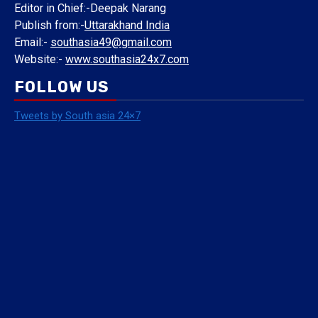
Editor in Chief:-Deepak Narang
Publish from:-
Uttarakhand India
Email:-
southasia49@gmail.com
Website:-
www.southasia24x7.com
FOLLOW US
Tweets by South asia 24×7