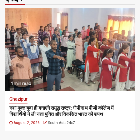
1 min read
Dehradun
उत्तराखंड में बिजली का संकट: तकनीकी खराबी और नदियों में सिल्ट आने
से 560 मेगावाट उत्पादन ठप, यूपीसीएल ने मांगी उपभोक्ताओं से सहयोग
की अपील
August 2, 2026
South Asia24x7