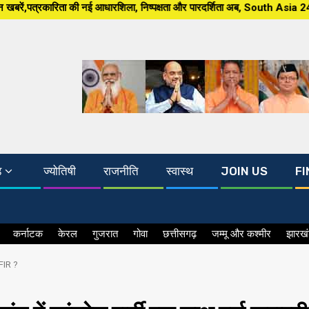
रशिला, निष्पक्षता और पारदर्शिता अब, South Asia 24×7 पर खबर ग्राउंड जीरो से, 
ड
ज्योतिषी
राजनीति
स्वास्थ
JOIN US
FI
कर्नाटक
केरल
गुजरात
गोवा
छत्तीसगढ़
जम्मू और कश्मीर
झारख
 FIR ?