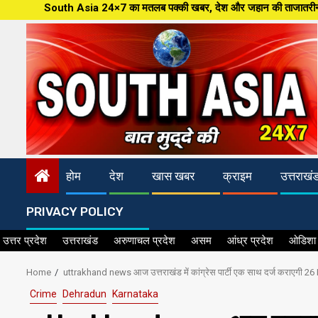
Skip
ia 24×7 का मतलब पक्की खबर, देश और जहान की ताजातरीन खबरें,पत्रकारिता की नई आधा
to
content
होम
देश
खास खबर
क्राइम
उत्तराखं
PRIVACY POLICY
उत्तर प्रदेश
उत्तराखंड
अरुणाचल प्रदेश
असम
आंध्र प्रदेश
ओडिशा
Home
uttrakhand news आज उत्तराखंड में कांग्रेस पार्टी एक साथ दर्ज कराएगी 26
Crime
Dehradun
Karnataka