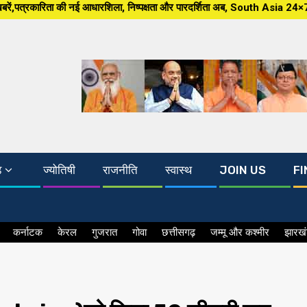
ारशिला, निष्पक्षता और पारदर्शिता अब, South Asia 24×7 पर खबर ग्राउंड जीरो से,
ड
ज्योतिषी
राजनीति
स्वास्थ
JOIN US
FI
कर्नाटक
केरल
गुजरात
गोवा
छत्तीसगढ़
जम्मू और कश्मीर
झारख