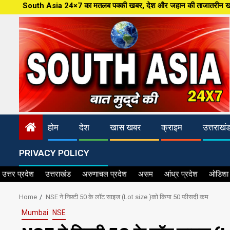
Skip
ia 24×7 का मतलब पक्की खबर, देश और जहान की ताजातरीन खबरें,पत्रकारिता की नई आध
to
content
होम
देश
खास खबर
क्राइम
उत्तराखं
PRIVACY POLICY
उत्तर प्रदेश
उत्तराखंड
अरुणाचल प्रदेश
असम
आंध्र प्रदेश
ओडिशा
Home
NSE ने निफ़्टी 50 के लॉट साइज (Lot size )को किया 50 फ़ीसदी कम
Mumbai
NSE