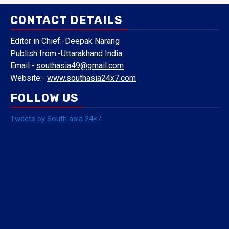
CONTACT DETAILS
Editor in Chief:-Deepak Narang
Publish from:-
Uttarakhand India
Email:-
southasia49@gmail.com
Website:-
www.southasia24x7.com
FOLLOW US
Tweets by South asia 24×7