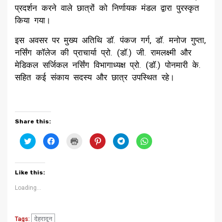
प्रदर्शन करने वाले छात्रों को निर्णायक मंडल द्वारा पुरस्कृत
किया गया।
​इस अवसर पर मुख्य अतिथि डॉ. पंकज गर्ग, डॉ. मनोज गुप्ता,
नर्सिंग कॉलेज की प्राचार्या प्रो. (डॉ.) जी. रामलक्ष्मी और
मेडिकल सर्जिकल नर्सिंग विभागाध्यक्ष प्रो. (डॉ.) पोनमारी के.
सहित कई संकाय सदस्य और छात्र उपस्थित रहे।
Share this:
Click
Click
Click
Click
Click
Click
to
to
to
to
to
to
share
share
print
share
share
share
on
on
(Opens
on
on
on
Twitter
Facebook
in
Pinterest
Telegram
WhatsApp
(Opens
(Opens
new
(Opens
(Opens
(Opens
Like this:
in
in
window)
in
in
in
new
new
new
new
new
window)
window)
window)
window)
window)
Loading...
देहरादून
Tags: