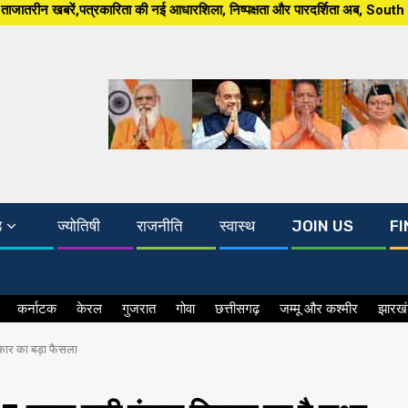
 की नई आधारशिला, निष्पक्षता और पारदर्शिता अब, South Asia 24×7 पर खबर ग्राउंड
ड
ज्योतिषी
राजनीति
स्वास्थ
JOIN US
FI
कर्नाटक
केरल
गुजरात
गोवा
छत्तीसगढ़
जम्मू और कश्मीर
झारख
कार का बड़ा फैसला