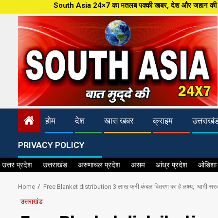
Skip
South Asia 24×7 का मतलब पक्की खबर, देश और जहान की ताजातरीन खबरें,पत्रकारिता
to
content
होम
देश
खास खबर
क्राइम
उत्तराखं
PRIVACY POLICY
उत्तर प्रदेश
उत्तराखंड
अरुणाचल प्रदेश
असम
आंध्र प्रदेश
ओडिशा
Home
Free Blanket distribution 3 लाख फ्री कंबल वितरण का है लक्ष्य, धामी सर
उत्तराखंड