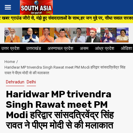
Skip
 हुए संवाददाताओं के साथ,हर जन मुद्दे पर, सीधा सवाल सरकार से ,सिर्फ South Asi
to
content
उत्तर प्रदेश
उत्तराखंड
अरुणाचल प्रदेश
असम
आंध्र प्रदेश
ओडिशा
Home
Haridwar MP trivendra Singh Rawat meet PM Modi हरिद्वार सांसदत्रिवेंद्र सिंह
रावत ने पीएम मोदी से की मलाकात
Dehradun
Delhi
Haridwar MP trivendra
Singh Rawat meet PM
Modi हरिद्वार सांसदत्रिवेंद्र सिंह
रावत ने पीएम मोदी से की मलाकात