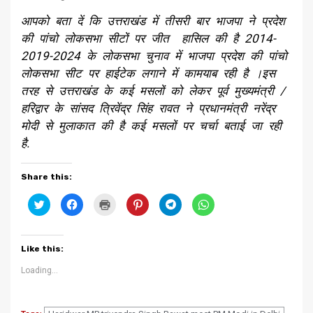
आपको बता दें कि उत्तराखंड में तीसरी बार भाजपा ने प्रदेश
की पांचो लोकसभा सीटों पर जीत हासिल की है 2014-
2019-2024 के लोकसभा चुनाव में भाजपा प्रदेश की पांचो
लोकसभा सीट पर हाईटेक लगाने में कामयाब रही है ।इस
तरह से उत्तराखंड के कई मसलों को लेकर पूर्व मुख्यमंत्री /
हरिद्वार के सांसद त्रिवेंद्र सिंह रावत ने प्रधानमंत्री नरेंद्र
मोदी से मुलाकात की है कई मसलों पर चर्चा बताई जा रही
है.
Share this:
Click
Click
Click
Click
Click
Click
to
to
to
to
to
to
share
share
print
share
share
share
on
on
(Opens
on
on
on
Twitter
Facebook
in
Pinterest
Telegram
WhatsApp
(Opens
(Opens
new
(Opens
(Opens
(Opens
Like this:
in
in
window)
in
in
in
new
new
new
new
new
window)
window)
window)
window)
window)
Loading...