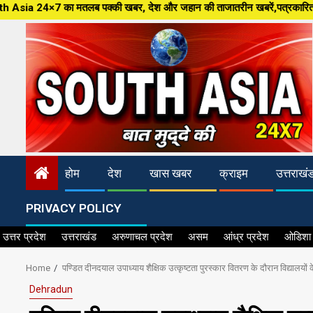
Skip
लब पक्की खबर, देश और जहान की ताजातरीन खबरें,पत्रकारिता की नई आधारशिला, निष्पक
to
content
होम
देश
खास खबर
क्राइम
उत्तराखं
PRIVACY POLICY
उत्तर प्रदेश
उत्तराखंड
अरुणाचल प्रदेश
असम
आंध्र प्रदेश
ओडिशा
Home
पण्डित दीनदयाल उपाध्याय शैक्षिक उत्कृष्टता पुरस्कार वितरण के दौरान विद्यालयों के प
Dehradun