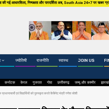
्षता और पारदर्शिता अब, South Asia 24×7 पर खबर ग्राउंड जीरो से, मंझे हुए संवा
ड
ज्योतिषी
राजनीति
स्वास्थ
JOIN US
FI
कर्नाटक
केरल
गुजरात
गोवा
छत्तीसगढ़
जम्मू और कश्मीर
झारख
्रधानाचार्यो एवं विद्यार्थियों को पुरुस्कृत करते कैबिनेट मंत्री गणेश जोशी