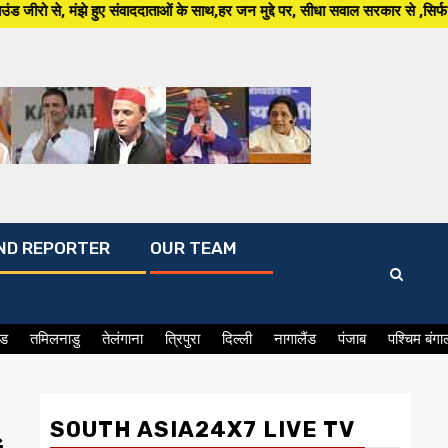
ददाताओं के साथ,हर जन मुद्दे पर, सीधा सवाल सरकार से ,सिर्फ South Asia 24 ×7 प
ND REPORTER
OUR TEAM
ंड
तमिलनाडु
तेलंगाना
त्रिपुरा
दिल्ली
नागालैंड
पंजाब
पश्चिम बंगा
SOUTH ASIA24X7 LIVE TV