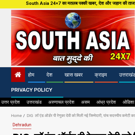
Skip
th Asia 24×7 का मतलब पक्की खबर, देश और जहान की ताजातरीन खबरें,पत्रकारिता की 
to
content
होम
देश
खास खबर
क्राइम
उत्तराखं
PRIVACY POLICY
उत्तर प्रदेश
उत्तराखंड
अरुणाचल प्रदेश
असम
आंध्र प्रदेश
ओडिशा
Home
DIG लॉ एंड ऑर्डर पी रेणुका देवी को मिली नई जिम्मेदारी, पांच सदस्यीय कमेटी का
Dehradun