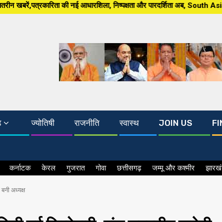
नई आधारशिला, निष्पक्षता और पारदर्शिता अब, South Asia 24×7 पर खबर ग्राउंड जीर
ड
ज्योतिषी
राजनीति
स्वास्थ
JOIN US
FI
कर्नाटक
केरल
गुजरात
गोवा
छत्तीसगढ़
जम्मू और कश्मीर
झारख
 बनी अध्यक्ष