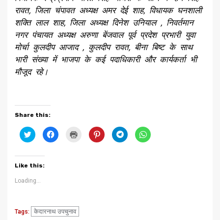
रावत, जिला चंपावत अध्यक्ष अमर देई शाह, विधायक घनशाली
शक्ति लाल शाह, जिला अध्यक्ष दिनेश उनियाल , निवर्तमान
नगर पंचायत अध्यक्ष अरुणा बेंजवाल पूर्व प्रदेश प्रभारी युवा
मोर्चा कुलदीप आजाद , कुलदीप रावत, बीना बिष्ट के साथ
भारी संख्या में भाजपा के क
ई
पदाधिकारी और कार्यकर्ता भी
मौजूद रहे।
Share this:
Click
Click
Click
Click
Click
Click
to
to
to
to
to
to
share
share
print
share
share
share
on
on
(Opens
on
on
on
Twitter
Facebook
in
Pinterest
Telegram
WhatsApp
(Opens
(Opens
new
(Opens
(Opens
(Opens
Like this:
in
in
window)
in
in
in
new
new
new
new
new
window)
window)
window)
window)
window)
Loading...
केदारनाथ उपचुनाव
Tags: