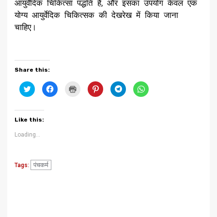
आयुर्वेदिक चिकित्सा पद्धति है, और इसका उपयोग केवल एक
योग्य आयुर्वेदिक चिकित्सक की देखरेख में किया जाना
चाहिए।
Share this:
Click
Click
Click
Click
Click
Click
to
to
to
to
to
to
share
share
print
share
share
share
on
on
(Opens
on
on
on
Twitter
Facebook
in
Pinterest
Telegram
WhatsApp
(Opens
(Opens
new
(Opens
(Opens
(Opens
Like this:
in
in
window)
in
in
in
new
new
new
new
new
window)
window)
window)
window)
window)
Loading...
पंचकर्म
Tags:
Continue
Previous
Next
बेहतर वित्तीय प्रबन्धन के लिये
उपमहानिदेषक, एम0एन0आर0ई0,
Reading
यूपीसीएल ने प्राप्त किया भारत
भारत सरकार द्वारा राज्य में सौर ऊर्जा
सरकार द्वारा सर्टिफिकेट ऑफ
क्षेत्र में प्रगति पर ली समीक्षा बैठक