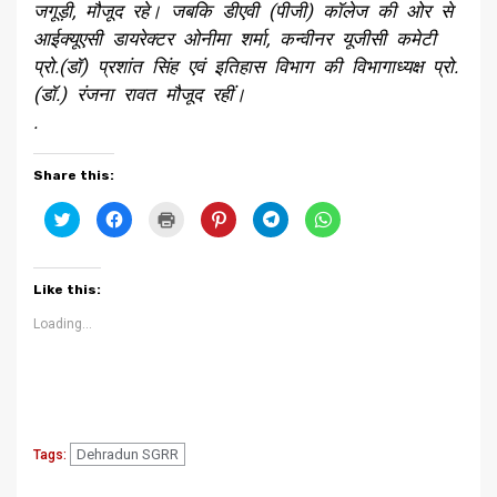
जगूड़ी, मौजूद रहे। जबकि डीएवी (पीजी) कॉलेज की ओर से
आईक्यूएसी डायरेक्टर ओनीमा शर्मा, कन्वीनर यूजीसी कमेटी
प्रो.(डॉ) प्रशांत सिंह एवं इतिहास विभाग की विभागाध्यक्ष प्रो.
(डॉ.) रंजना रावत मौजूद रहीं।
.
Share this:
Click
Click
Click
Click
Click
Click
to
to
to
to
to
to
share
share
print
share
share
share
on
on
(Opens
on
on
on
Twitter
Facebook
in
Pinterest
Telegram
WhatsApp
(Opens
(Opens
new
(Opens
(Opens
(Opens
Like this:
in
in
window)
in
in
in
new
new
new
new
new
window)
window)
window)
window)
window)
Loading...
Dehradun SGRR
Tags:
Previous
Next