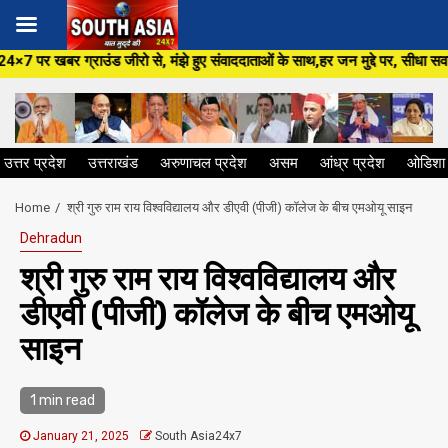
Skip
ो से, मंझे हुए संवाददाताओं के साथ,हर जन मुद्दे पर, सीधा सवाल सरकार से ,सिर्फ 
to
content
उत्तर प्रदेश
उत्तराखंड
अरुणाचल प्रदेश
असम
आंध्र प्रदेश
ओडिशा
Home
श्री गुरु राम राय विश्वविद्यालय और डीएवी (पीजी) कॉलेज के बीच एमओयू साइन
Dehradun
श्री गुरु राम राय विश्वविद्यालय और
डीएवी (पीजी) कॉलेज के बीच एमओयू
साइन
1 min read
January 21, 2025
South Asia24x7