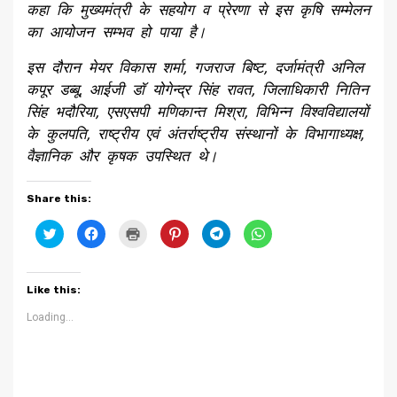
कहा कि मुख्यमंत्री के सहयोग व प्रेरणा से इस कृषि सम्मेलन
का आयोजन सम्भव हो पाया है।
इस दौरान मेयर विकास शर्मा, गजराज बिष्ट, दर्जामंत्री अनिल
कपूर डब्बू, आईजी डॉ योगेन्द्र सिंह रावत, जिलाधिकारी नितिन
सिंह भदौरिया, एसएसपी मणिकान्त मिश्रा, विभिन्न विश्वविद्यालयों
के कुलपति, राष्ट्रीय एवं अंतर्राष्ट्रीय संस्थानों के विभागाध्यक्ष,
वैज्ञानिक और कृषक उपस्थित थे।
Share this:
Click
Click
Click
Click
Click
Click
to
to
to
to
to
to
share
share
print
share
share
share
on
on
(Opens
on
on
on
Twitter
Facebook
in
Pinterest
Telegram
WhatsApp
(Opens
(Opens
new
(Opens
(Opens
(Opens
Like this:
in
in
window)
in
in
in
new
new
new
new
new
window)
window)
window)
window)
window)
Loading...