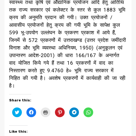
स्वास्थ्य तथा कृषि एवं औद्यानिक प्रयोजन आदि हेतु आतिथि
तक राज्य सरकार एवं कलेक्टर के स्तर से कुल 1883 भूमि
क्रय की अनुमति प्रदान की गयी। उक्त प्रयोजनों /
आवासीय प्रयोजनों हेतु क्रय की गयी भूमि के सापेक्ष कुल
599 भू-उपयोग उल्लंघन के प्रकरण प्रकाश में आये हैं,
जिनमें से 572 प्रकरणों में उत्तराखण्ड (उत्तर प्रदेश जमींदारी
विनाश और भूमि व्यवस्था अधिनियम, 1950) (अनुकूलन एवं
उपान्तरण आदेश-2001) की धारा 166/167 के अन्तर्गत
वाद योजित किये गये हैं तथा 16 प्रकरणों में वाद का
निस्तारण करते हुए 9.4760 हे० भूमि राज्य सरकार में
निहित की गयी है। अवशेष प्रकरणों में कार्यवाही की जा रही
है।
Share this:
Click
Click
Click
Click
Click
Click
to
to
to
to
to
to
share
share
print
share
share
share
on
on
(Opens
on
on
on
Twitter
Facebook
in
Pinterest
Telegram
WhatsApp
(Opens
(Opens
new
(Opens
(Opens
(Opens
Like this:
in
in
window)
in
in
in