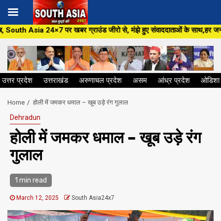
Skip
खबर ग्राउंड जीरो से, मंझे हुए संवाददाताओं के साथ,हर जन मुद्दे पर, सीधा सवाल 
to
content
उत्तर प्रदेश
उत्तराखंड
अरुणाचल प्रदेश
असम
आंध्र प्रदेश
ओडिशा
Home
होली में जमकर धमाल – खूब उड़े रंग गुलाल
Dehradun
होली में जमकर धमाल – खूब उड़े रंग
गुलाल
1 min read
March 12, 2025
South Asia24x7