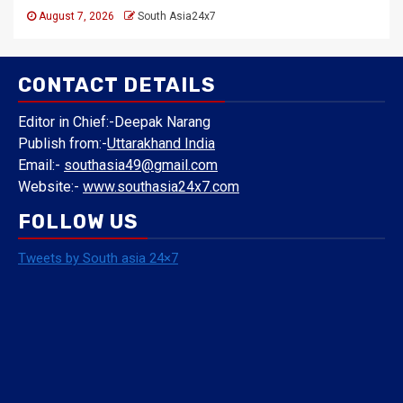
August 7, 2026
South Asia24x7
CONTACT DETAILS
Editor in Chief:-Deepak Narang
Publish from:-
Uttarakhand India
Email:-
southasia49@gmail.com
Website:-
www.southasia24x7.com
FOLLOW US
Tweets by South asia 24×7