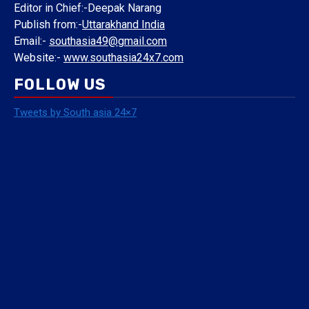
Editor in Chief:-Deepak Narang
Publish from:-
Uttarakhand India
Email:-
southasia49@gmail.com
Website:-
www.southasia24x7.com
FOLLOW US
Tweets by South asia 24×7