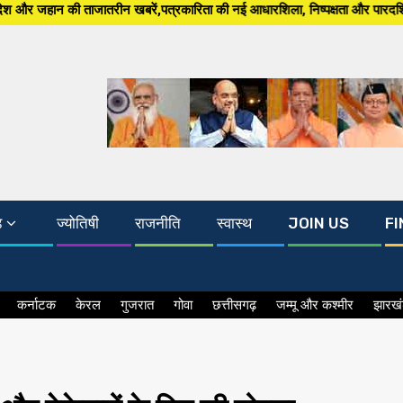
 खबरें,पत्रकारिता की नई आधारशिला, निष्पक्षता और पारदर्शिता अब, South Asia 24
ड
ज्योतिषी
राजनीति
स्वास्थ
JOIN US
FI
कर्नाटक
केरल
गुजरात
गोवा
छत्तीसगढ़
जम्मू और कश्मीर
झारख