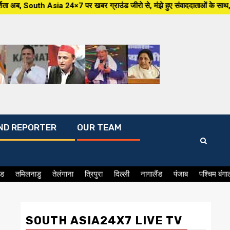
×7 पर खबर ग्राउंड जीरो से, मंझे हुए संवाददाताओं के साथ,हर जन मुद्दे पर, सीधा
ND REPORTER
OUR TEAM
ंड
तमिलनाडु
तेलंगाना
त्रिपुरा
दिल्ली
नागालैंड
पंजाब
पश्चिम बंगा
SOUTH ASIA24X7 LIVE TV