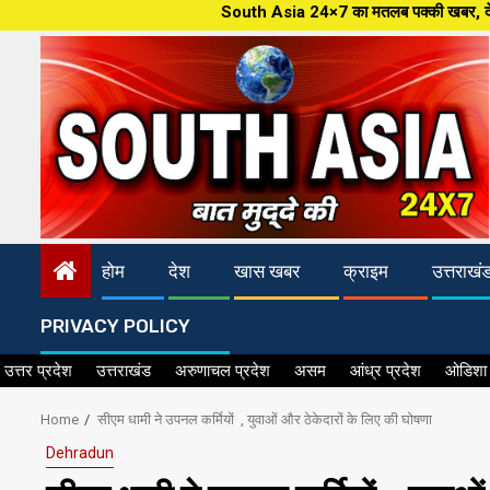
Skip
South Asia 24×7 का मतलब पक्की खबर, देश और जहान की ताजातरीन
to
content
होम
देश
खास खबर
क्राइम
उत्तराखं
PRIVACY POLICY
उत्तर प्रदेश
उत्तराखंड
अरुणाचल प्रदेश
असम
आंध्र प्रदेश
ओडिशा
Home
सीएम धामी ने उपनल कर्मियों , युवाओं और ठेकेदारों के लिए की घोषणा
Dehradun