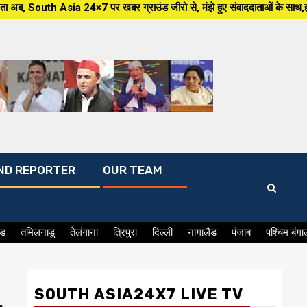
×7 पर खबर ग्राउंड जीरो से, मंझे हुए संवाददाताओं के साथ,हर जन मुद्दे पर, सीधा
ND REPORTER
OUR TEAM
ंड
तमिलनाडु
तेलंगाना
त्रिपुरा
दिल्ली
नागालैंड
पंजाब
पश्चिम बंगा
SOUTH ASIA24X7 LIVE TV