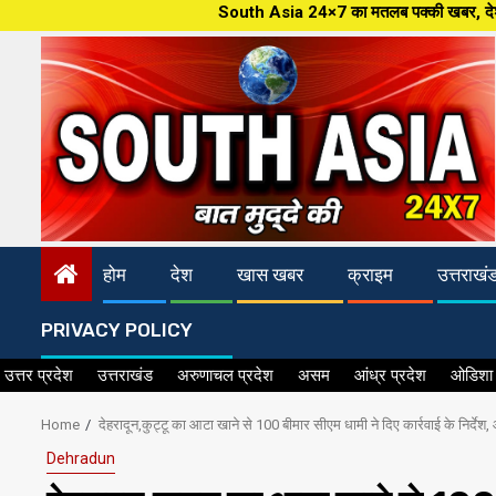
Skip
South Asia 24×7 का मतलब पक्की खबर, देश और जहान की ताजातरीन
to
content
होम
देश
खास खबर
क्राइम
उत्तराखं
PRIVACY POLICY
उत्तर प्रदेश
उत्तराखंड
अरुणाचल प्रदेश
असम
आंध्र प्रदेश
ओडिशा
Home
देहरादून,कुट्टू का आटा खाने से 100 बीमार सीएम धामी ने दिए कार्रवाई के निर्दे
Dehradun