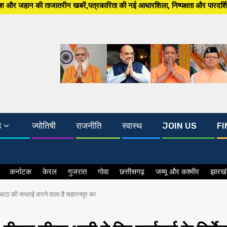
 खबरें,पत्रकारिता की नई आधारशिला, निष्पक्षता और पारदर्शिता अब, South Asia 24
ड
ज्योतिषी
राजनीति
स्वास्थ
JOIN US
FI
कर्नाटक
केरल
गुजरात
गोवा
छत्तीसगढ़
जम्मू और कश्मीर
झारख
श, आटा की सप्लाई करने वाला है सहारनपुर का