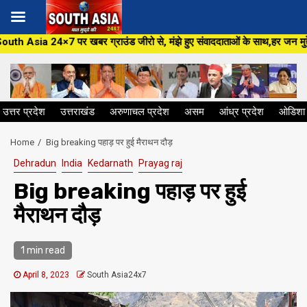
Skip
ग्राउंड जीरो से, मंझे हुए संवाददाताओं के साथ,हर जन मुद्दे पर, सीधा सवाल सरका
to
content
उत्तर प्रदेश
उत्तराखंड
अरुणाचल प्रदेश
असम
आंध्र प्रदेश
ओडिशा
Home
Big breaking पहाड़ पर हुई मैराथन दौड़
Dehradun
India
Kedarnath
Prayag raj
Big breaking पहाड़ पर हुई
मैराथन दौड़
1 min read
April 8, 2023
South Asia24x7