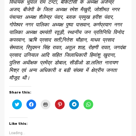
विधायक भूपाल राम टम्टा, बीकेटीसी के अध्यक्ष अजेन्द्र
अजय, बीजेपी के जिला अध्यक्ष रमेश मैखुरी, जोशीमठ नगर
पंचायत अध्यक्ष शैलेन्द्र पंवार, ब्लाक प्रमुख हरीश पंवार,
गोपेश्वर नगर पालिका अध्यक्ष पुष्पा पासवान, कर्णप्रयाग नगर
पालिका अध्यक्ष दमयंती रतूड़ी, स्थानीय जन प्रतिनिधि विनोद
कपरवान, ऋषि प्रसाद सती,नितेश चौहान, माधव प्रसाद
सेमवाल, रिपुदमन सिंह रावत, अतुल शाह, रोहणी रावत, जगदंबा
प्रसाद उनियाल आदि सहित जिलाधिकारी हिमांशु खुराना,
पुलिस अधीक्षक प्रमेंद्र डोबाल, सीडीओ डा.ललित नारायण
मिश्र एवं अन्य अधिकारी व बडी संख्या में क्षेत्रीय जनता
मौजूद थी।
Share this:
Click
Click
Click
Click
Click
Click
to
to
to
to
to
to
share
share
print
share
share
share
on
on
(Opens
on
on
on
Twitter
Facebook
in
Pinterest
Telegram
WhatsApp
(Opens
(Opens
new
(Opens
(Opens
(Opens
Like this:
in
in
window)
in
in
in
new
new
new
new
new
window)
window)
window)
window)
window)
Loading...