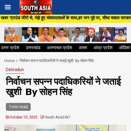
Skip
े हुए संवाददाताओं के साथ,हर जन मुद्दे पर, सीधा सवाल सरकार से ,सिर्फ South Asi
to
content
उत्तर प्रदेश
उत्तराखंड
अरुणाचल प्रदेश
असम
आंध्र प्रदेश
ओडिशा
Home
निर्वाचन सपन्न पदाधिकरियों ने जताई खुशी By सोहन सिंह
Dehradun
निर्वाचन सपन्न पदाधिकरियों ने जताई
खुशी By सोहन सिंह
1 min read
October 10, 2025
South Asia24x7