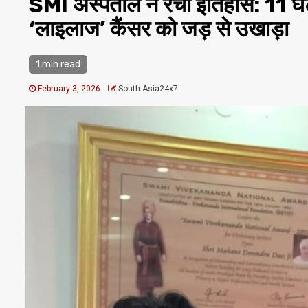
SMI अस्पताल ने रचा इतिहास: 11 घंटे 
‘लाइलाज’ कैंसर को जड़ से उखाड़ा
1 min read
February 3, 2026
South Asia24x7