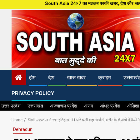
Skip
South Asia 24×7 का मतलब पक्की खबर, देश और जहान की ताजातरीन खबरें,पत्रक
to
content
होम
देश
खास खबर
क्राइम
उत्तराखं
PRIVACY POLICY
उत्तर प्रदेश
उत्तराखंड
अरुणाचल प्रदेश
असम
आंध्र प्रदेश
ओडिशा
Home
SMI अस्पताल ने रचा इतिहास: 11 घंटे चली महा-सर्जरी, शरीर के 6 अंगों में फैले
Dehradun