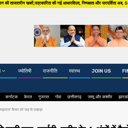
ारिता की नई आधारशिला, निष्पक्षता और पारदर्शिता अब, South Asia 24×7 पर खबर ग्
ड
ज्योतिषी
राजनीति
स्वास्थ
JOIN US
FI
कर्नाटक
केरल
गुजरात
गोवा
छत्तीसगढ़
जम्मू और कश्मीर
झारख
 ‘लाइलाज’ कैंसर को जड़ से उखाड़ा