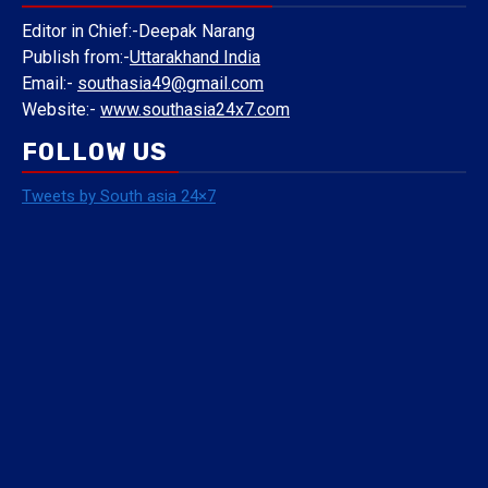
Editor in Chief:-Deepak Narang
Publish from:-
Uttarakhand India
Email:-
southasia49@gmail.com
Website:-
www.southasia24x7.com
FOLLOW US
Tweets by South asia 24×7