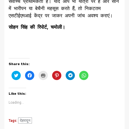
सर्वोच्च प्राथमिकता है। यदि आप भी यात्रा पर हैं और सीने
में भारीपन या बेचैनी महसूस करते हैं, तो निकटतम
एसटीईएमआई केंद्र पर जाकर अपनी जांच अवश्य कराएं।
सोहन सिंह की रिपोर्ट, चमोली।
Share this:
Click
Click
Click
Click
Click
Click
to
to
to
to
to
to
share
share
print
share
share
share
on
on
(Opens
on
on
on
Twitter
Facebook
in
Pinterest
Telegram
WhatsApp
(Opens
(Opens
new
(Opens
(Opens
(Opens
Like this:
in
in
window)
in
in
in
new
new
new
new
new
window)
window)
window)
window)
window)
Loading...
देहरादून
Tags: