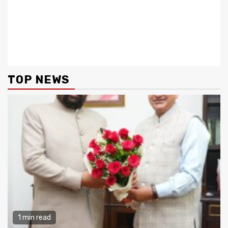
Continue
Previous
Next
संस्कृत ग्राम पाण्डेगांव में गूँजा देवभाषा
अपर्णा यादव के पति प्रतीक यादव की
Reading
का स्वर: सचिव दीपक गैराला ने
क्या हार्ट अटैक से हुई मौत, प्रतीक
ग्रामीणों के जज्बे को सराहा
यादव के पोस्टमार्ट से खुलेगा मौत का
राज
TOP NEWS
1 min read