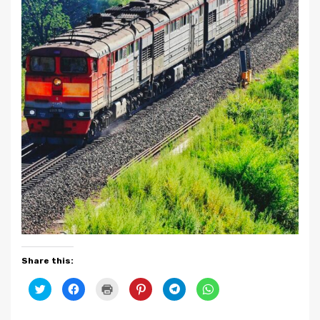
Share this:
Click
Click
Click
Click
Click
Click
to
to
to
to
to
to
share
share
print
share
share
share
on
on
(Opens
on
on
on