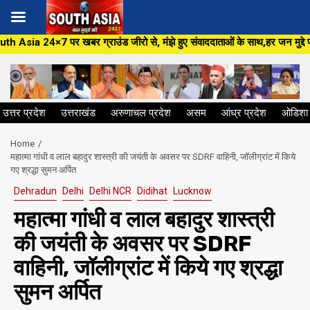
Skip
र ग्राउंड जीरो से, मंझे हुए संवाददाताओं के साथ,हर जन मुद्दे पर, सीधा सवाल सर
to
content
उत्तर प्रदेश
उत्तराखंड
अरुणाचल प्रदेश
असम
आंध्र प्रदेश
ओडिशा
Home
महात्मा गांधी व लाल बहादुर शास्त्री की जयंती के अवसर पर SDRF वाहिनी, जॉलीग्रांट में किये
गए श्रद्धा सुमन अर्पित
Dehradun
Delhi
Delhi NCR
Didihat
Lucknow
महात्मा गांधी व लाल बहादुर शास्त्री
की जयंती के अवसर पर SDRF
वाहिनी, जॉलीग्रांट में किये गए श्रद्धा
सुमन अर्पित