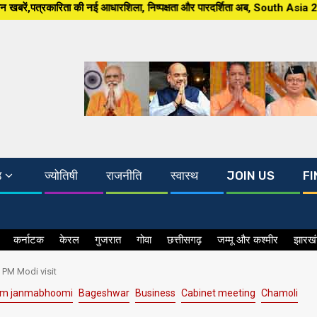
आधारशिला, निष्पक्षता और पारदर्शिता अब, South Asia 24×7 पर खबर ग्राउंड जीरो स
ड
ज्योतिषी
राजनीति
स्वास्थ
JOIN US
FI
कर्नाटक
केरल
गुजरात
गोवा
छत्तीसगढ़
जम्मू और कश्मीर
झारख
and PM Modi visit
am janmabhoomi
Bageshwar
Business
Cabinet meeting
Chamoli