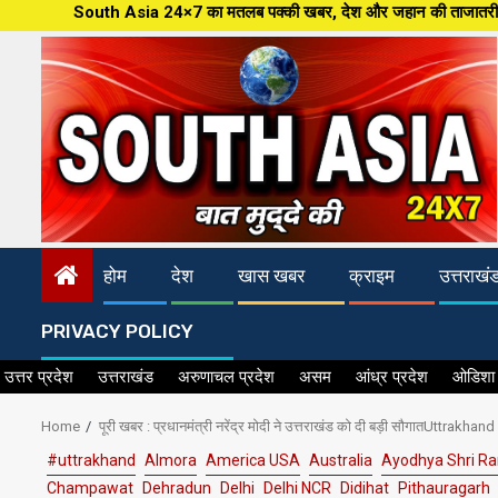
Skip
Asia 24×7 का मतलब पक्की खबर, देश और जहान की ताजातरीन खबरें,पत्रकारिता की नई 
to
content
होम
देश
खास खबर
क्राइम
उत्तराखं
PRIVACY POLICY
उत्तर प्रदेश
उत्तराखंड
अरुणाचल प्रदेश
असम
आंध्र प्रदेश
ओडिशा
Home
पूरी खबर : प्रधानमंत्री नरेंद्र मोदी ने उत्तराखंड को दी बड़ी सौगातUttrakh
#uttrakhand
Almora
America USA
Australia
Ayodhya Shri R
Champawat
Dehradun
Delhi
Delhi NCR
Didihat
Pithauragarh