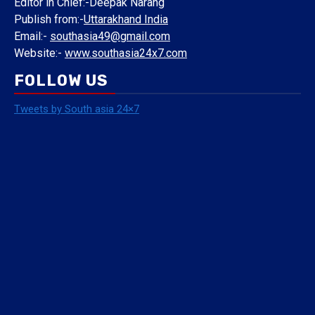
Editor in Chief:-Deepak Narang
Publish from:-
Uttarakhand India
Email:-
southasia49@gmail.com
Website:-
www.southasia24x7.com
FOLLOW US
Tweets by South asia 24×7