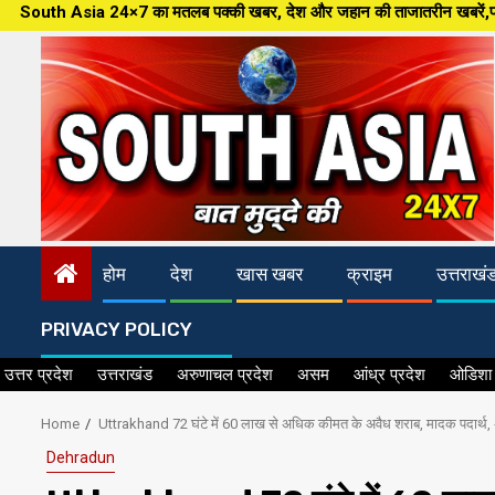
Skip
 24×7 का मतलब पक्की खबर, देश और जहान की ताजातरीन खबरें,पत्रकारिता की नई आधार
to
content
होम
देश
खास खबर
क्राइम
उत्तराखं
PRIVACY POLICY
उत्तर प्रदेश
उत्तराखंड
अरुणाचल प्रदेश
असम
आंध्र प्रदेश
ओडिशा
Home
Uttrakhand 72 घंटे में 60 लाख से अधिक कीमत के अवैध शराब, मादक पदार्थ,
Dehradun