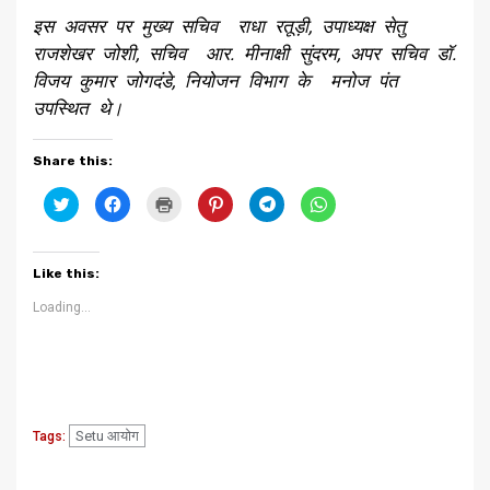
इस अवसर पर मुख्य सचिव राधा रतूड़ी, उपाध्यक्ष सेतु
राजशेखर जोशी, सचिव आर. मीनाक्षी सुंदरम, अपर सचिव डॉ.
विजय कुमार जोगदंडे, नियोजन विभाग के मनोज पंत
उपस्थित थे।
Share this:
Click
Click
Click
Click
Click
Click
to
to
to
to
to
to
share
share
print
share
share
share
on
on
(Opens
on
on
on
Twitter
Facebook
in
Pinterest
Telegram
WhatsApp
(Opens
(Opens
new
(Opens
(Opens
(Opens
Like this:
in
in
window)
in
in
in
new
new
new
new
new
window)
window)
window)
window)
window)
Loading...
Setu आयोग
Tags:
Continue
Previous
Next