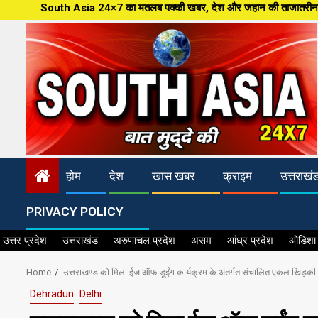
Skip
sia 24×7 का मतलब पक्की खबर, देश और जहान की ताजातरीन खबरें,पत्रकारिता की नई आध
to
content
होम
देश
खास खबर
क्राइम
उत्तराखं
PRIVACY POLICY
उत्तर प्रदेश
उत्तराखंड
अरुणाचल प्रदेश
असम
आंध्र प्रदेश
ओडिशा
Home
उत्तराखण्ड को मिला ईज ऑफ डूईंग कार्यक्रम के अंतर्गत संचालित एकल खिड़की 
Dehradun
Delhi