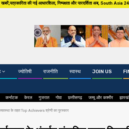
ारशिला, निष्पक्षता और पारदर्शिता अब, South Asia 24×7 पर खबर ग्राउंड जीरो से,
ड
ज्योतिषी
राजनीति
स्वास्थ
JOIN US
FI
कर्नाटक
केरल
गुजरात
गोवा
छत्तीसगढ़
जम्मू और कश्मीर
झारख
व्यवस्था के तहत Top Achievers श्रेणी का पुरस्कार