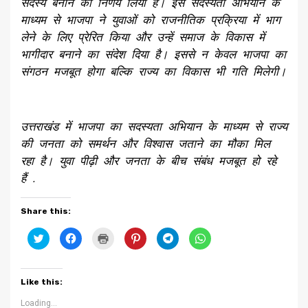
सदस्य बनाने का निर्णय लिया है। इस सदस्यता अभियान के
माध्यम से भाजपा ने युवाओं को राजनीतिक प्रक्रिया में भाग
लेने के लिए प्रेरित किया और उन्हें समाज के विकास में
भागीदार बनाने का संदेश दिया है। इससे न केवल भाजपा का
संगठन मजबूत होगा बल्कि राज्य का विकास भी गति मिलेगी।
उत्तराखंड में भाजपा का सदस्यता अभियान के माध्यम से राज्य
की जनता को समर्थन और विश्वास जताने का मौका मिल
रहा है। युवा पीढ़ी और जनता के बीच संबंध मजबूत हो रहे
हैं .
Share this:
Click
Click
Click
Click
Click
Click
to
to
to
to
to
to
share
share
print
share
share
share
on
on
(Opens
on
on
on
Twitter
Facebook
in
Pinterest
Telegram
WhatsApp
(Opens
(Opens
new
(Opens
(Opens
(Opens
Like this:
in
in
window)
in
in
in
new
new
new
new
new
window)
window)
window)
window)
window)
Loading...