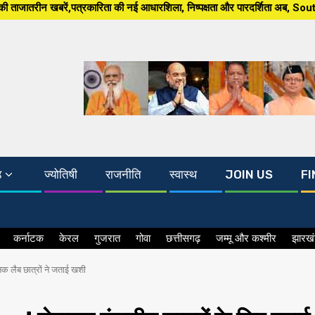
ता की नई आधारशिला, निष्पक्षता और पारदर्शिता अब, South Asia 24×7 पर खबर ग्राउ
ड
ज्योतिषी
राजनीति
स्वास्थ
JOIN US
FI
कर्नाटक
केरल
गुजरात
गोवा
छत्तीसगढ़
जम्मू और कश्मीर
झारख
लैब छात्रों ने जताई खशी