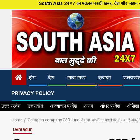
Skip
South Asia 24×7 का मतलब पक्की खबर, देश और जहान की ताजातरीन खबरें,पत्रकारि
to
content
होम
देश
खास खबर
क्राइम
उत्तराखं
PRIVACY POLICY
उत्तर प्रदेश
उत्तराखंड
अरुणाचल प्रदेश
असम
आंध्र प्रदेश
ओडिशा
Home
Ceragem company CSR fund सेराजम कंपनीन छात्रों के लिए बनाई आधुनिक 
Dehradun