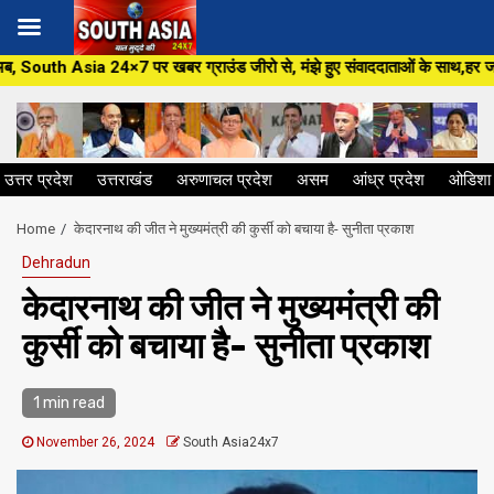
Skip
खबर ग्राउंड जीरो से, मंझे हुए संवाददाताओं के साथ,हर जन मुद्दे पर, सीधा सवाल स
to
content
उत्तर प्रदेश
उत्तराखंड
अरुणाचल प्रदेश
असम
आंध्र प्रदेश
ओडिशा
Home
केदारनाथ की जीत ने मुख्यमंत्री की कुर्सी को बचाया है- सुनीता प्रकाश
Dehradun
केदारनाथ की जीत ने मुख्यमंत्री की
कुर्सी को बचाया है- सुनीता प्रकाश
1 min read
November 26, 2024
South Asia24x7