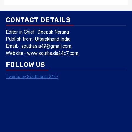
CONTACT DETAILS
Editor in Chief:-Deepak Narang
Publish from:-
Uttarakhand India
Email:-
southasia49@gmail.com
Website:-
www.southasia24x7.com
FOLLOW US
Tweets by South asia 24×7