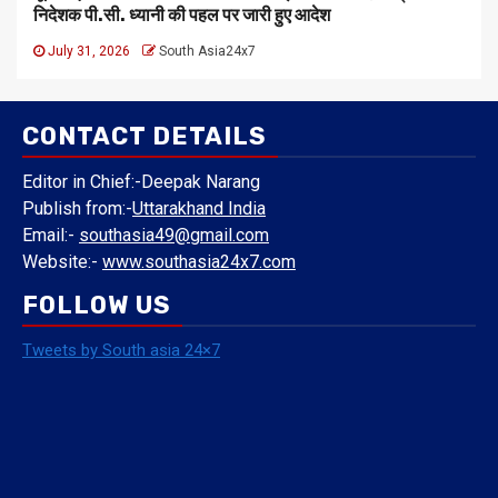
निदेशक पी.सी. ध्यानी की पहल पर जारी हुए आदेश
July 31, 2026
South Asia24x7
CONTACT DETAILS
Editor in Chief:-Deepak Narang
Publish from:-
Uttarakhand India
Email:-
southasia49@gmail.com
Website:-
www.southasia24x7.com
FOLLOW US
Tweets by South asia 24×7