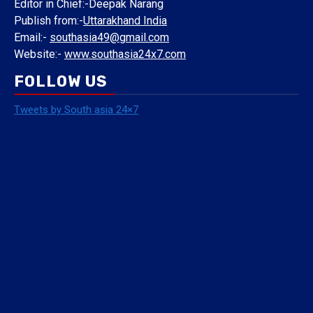
Editor in Chief:-Deepak Narang
Publish from:-
Uttarakhand India
Email:-
southasia49@gmail.com
Website:-
www.southasia24x7.com
FOLLOW US
Tweets by South asia 24×7