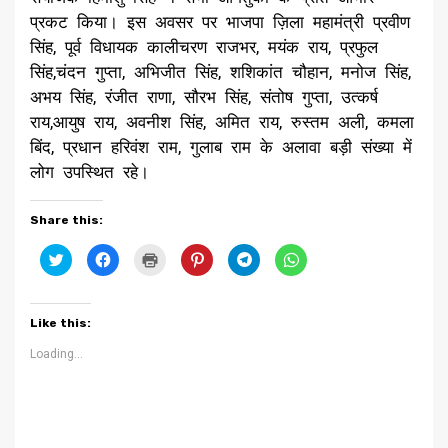
प्रकट किया। इस अवसर पर भाजपा ज़िला महामंत्री प्रवीण
सिंह, पूर्व विधायक कालीचरण राजभर, मयंक राय, प्रफुल
सिंह,चंदन गुप्ता, अभिजीत सिंह, शशिकांत चौहान, मनोज सिंह,
अभय सिंह, रंजीत राणा, सौरभ सिंह, संतोष गुप्ता, उत्कर्ष
राय,आयुष राय, अवनीश सिंह, अमित राय, रुस्तम अली, कमला
बिंद, प्रधान हरिवंश राम, गुलाब राम के अलावा बड़ी संख्या में
लोग उपस्थित रहे।
Share this:
Click
Click
Click
Click
Click
Click
to
to
to
to
to
to
share
share
print
share
share
share
on
on
(Opens
on
on
on
Twitter
Facebook
in
Pinterest
Telegram
WhatsApp
(Opens
(Opens
new
(Opens
(Opens
(Opens
Like this:
in
in
window)
in
in
in
new
new
new
new
new
window)
window)
window)
window)
window)
Loading...