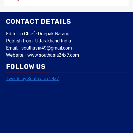
CONTACT DETAILS
Editor in Chief:-Deepak Narang
Publish from:-
Uttarakhand India
Email:-
southasia49@gmail.com
Website:-
www.southasia24x7.com
FOLLOW US
Tweets by South asia 24×7