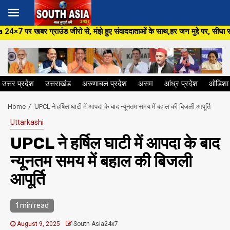
Skip
रो से, मंझे हुए संवाददाताओं के साथ,हर जन मुद्दे पर, सीधा सवाल सरकार से ,सिर्
to
content
उत्तर प्रदेश
उत्तराखंड
अरुणाचल प्रदेश
असम
आंध्र प्रदेश
ओडिशा
Home
UPCL ने हर्षिल घाटी में आपदा के बाद न्यूनतम समय में बहाल की बिजली आपूर्ति
Uttarkashi
UPCL ने हर्षिल घाटी में आपदा के बाद
न्यूनतम समय में बहाल की बिजली
आपूर्ति
1 min read
August 9, 2025
South Asia24x7