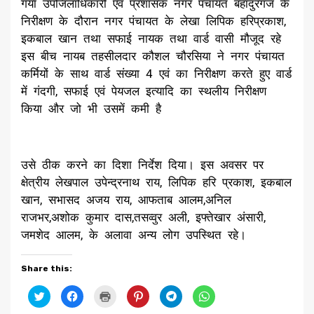
गया उपजिलाधिकारी एवं प्रशासक नगर पंचायत बहादुरगंज के
निरीक्षण के दौरान नगर पंचायत के लेखा लिपिक हरिप्रकाश,
इकबाल खान तथा सफाई नायक तथा वार्ड वासी मौजूद रहे
इस बीच नायब तहसीलदार कौशल चौरसिया ने नगर पंचायत
कर्मियों के साथ वार्ड संख्या 4 एवं का निरीक्षण करते हुए वार्ड
में गंदगी, सफाई एवं पेयजल इत्यादि का स्थलीय निरीक्षण
किया और जो भी उसमें कमी है
उसे ठीक करने का दिशा निर्देश दिया। इस अवसर पर
क्षेत्रीय लेखपाल उपेन्द्रनाथ राय, लिपिक हरि प्रकाश, इकबाल
खान, सभासद अजय राय, आफताब आलम,अनिल
राजभर,अशोक कुमार दास,तसव्वुर अली, इफ्तेखार अंसारी,
जमशेद आलम, के अलावा अन्य लोग उपस्थित रहे।
Share this:
Click
Click
Click
Click
Click
Click
to
to
to
to
to
to
share
share
print
share
share
share