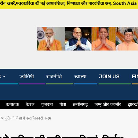
ई आधारशिला, निष्पक्षता और पारदर्शिता अब, South Asia 24×7 पर खबर ग्राउंड जीरो
ड
ज्योतिषी
राजनीति
स्वास्थ
JOIN US
FI
कर्नाटक
केरल
गुजरात
गोवा
छत्तीसगढ़
जम्मू और कश्मीर
झारख
त आपूर्ति की दिशा में क्रान्तिकारी कदम