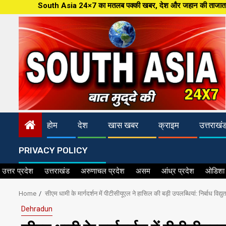
Skip
h Asia 24×7 का मतलब पक्की खबर, देश और जहान की ताजातरीन खबरें,पत्रकारिता की न
to
content
होम
देश
खास खबर
क्राइम
उत्तराखं
PRIVACY POLICY
उत्तर प्रदेश
उत्तराखंड
अरुणाचल प्रदेश
असम
आंध्र प्रदेश
ओडिशा
Home
सीएम धामी के मार्गदर्शन में पीटीसीयूएल ने हासिल की बड़ी उपलब्धियां: निर्बाध विद्यु
Dehradun