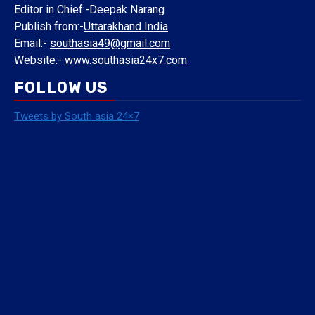
Editor in Chief:-Deepak Narang
Publish from:-
Uttarakhand India
Email:-
southasia49@gmail.com
Website:-
www.southasia24x7.com
FOLLOW US
Tweets by South asia 24×7