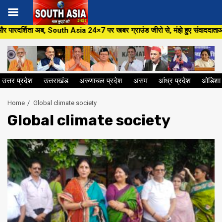
Skip
अब, South Asia 24×7 पर खबर ग्राउंड जीरो से, मंझे हुए संवाददाताओं के साथ,हर ज
to
content
उत्तर प्रदेश
उत्तराखंड
अरुणाचल प्रदेश
असम
आंध्र प्रदेश
ओडिशा
Home
Global climate society
Global climate society