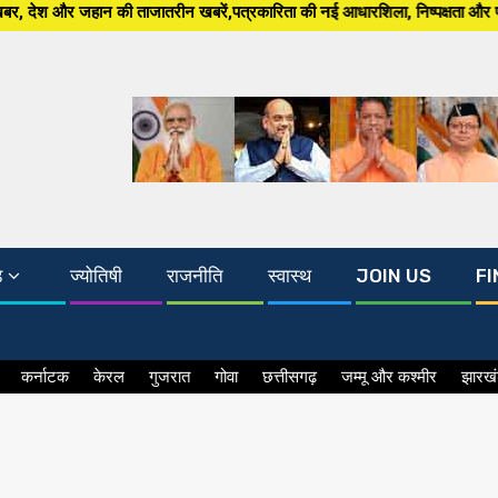
न खबरें,पत्रकारिता की नई आधारशिला, निष्पक्षता और पारदर्शिता अब, South Asia 2
ड
ज्योतिषी
राजनीति
स्वास्थ
JOIN US
FI
कर्नाटक
केरल
गुजरात
गोवा
छत्तीसगढ़
जम्मू और कश्मीर
झारख