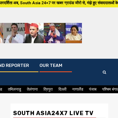
4×7 पर खबर ग्राउंड जीरो से, मंझे हुए संवाददाताओं के साथ,हर जन मुद्दे पर, सीध
ND REPORTER
OUR TEAM
ंड
तमिलनाडु
तेलंगाना
त्रिपुरा
दिल्ली
नागालैंड
पंजाब
पश्चिम बंगा
SOUTH ASIA24X7 LIVE TV