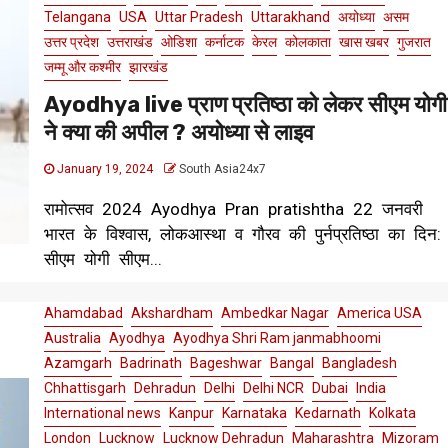
Telangana
USA
Uttar Pradesh
Uttarakhand
अयोध्या
असम
उत्तर प्रदेश
उत्तराखंड
ओडिशा
कर्नाटक
केरल
कोलकाता
खास खबर
गुजरात
जम्मू और कश्मीर
झारखंड
Ayodhya live प्राण प्रतिष्ठा को लेकर सीएम योगी
ने क्या की अपील ? अयोध्या से लाइव
January 19, 2024
South Asia24x7
रामोत्सव 2024 Ayodhya Pran pratishtha 22 जनवरी
भारत के विश्वास, लोकआस्था व गौरव की पुर्नप्रतिष्ठा का दिन:
सीएम योगी सीएम...
Ahamdabad
Akshardham
Ambedkar Nagar
America USA
Australia
Ayodhya
Ayodhya Shri Ram janmabhoomi
Azamgarh
Badrinath
Bageshwar
Bangal
Bangladesh
Chhattisgarh
Dehradun
Delhi
Delhi NCR
Dubai
India
International news
Kanpur
Karnataka
Kedarnath
Kolkata
London
Lucknow
Lucknow Dehradun
Maharashtra
Mizoram