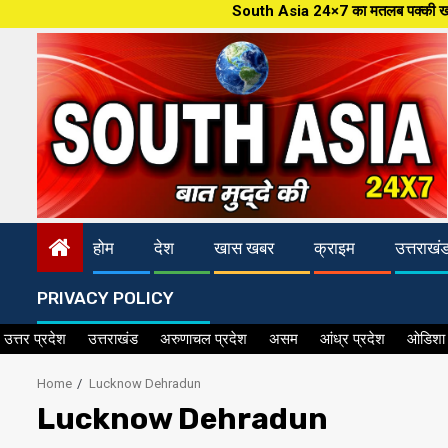
Skip
South Asia 24×7 का मतलब पक्की खबर, देश और जहान की ताजातरी
to
content
होम
देश
खास खबर
क्राइम
उत्तराखं
PRIVACY POLICY
उत्तर प्रदेश
उत्तराखंड
अरुणाचल प्रदेश
असम
आंध्र प्रदेश
ओडिशा
Home
Lucknow Dehradun
Lucknow Dehradun