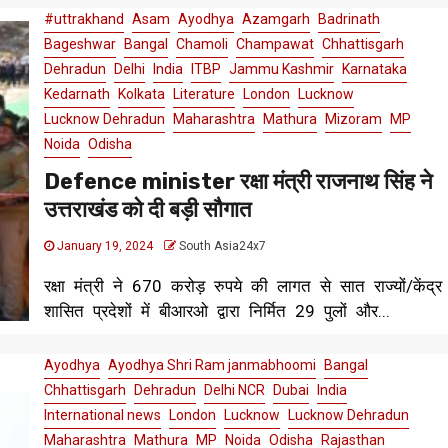
#uttrakhand
Asam
Ayodhya
Azamgarh
Badrinath
Bageshwar
Bangal
Chamoli
Champawat
Chhattisgarh
Dehradun
Delhi
India
ITBP
Jammu Kashmir
Karnataka
Kedarnath
Kolkata
Literature
London
Lucknow
Lucknow Dehradun
Maharashtra
Mathura
Mizoram
MP
Noida
Odisha
Defence minister रक्षा मंत्री राजनाथ सिंह ने
उत्तराखंड को दी बड़ी सौगात
January 19, 2024
South Asia24x7
रक्षा मंत्री ने 670 करोड़ रुपये की लागत से सात राज्यों/केंद्र
शासित प्रदेशों में बीआरओ द्वारा निर्मित 29 पुलों और...
Ayodhya
Ayodhya Shri Ram janmabhoomi
Bangal
Chhattisgarh
Dehradun
Delhi NCR
Dubai
India
International news
London
Lucknow
Lucknow Dehradun
Maharashtra
Mathura
MP
Noida
Odisha
Rajasthan