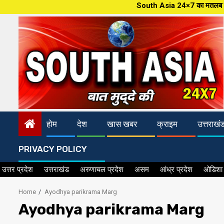
Skip
South Asia 24×7 का मतलब पक्की खबर, देश
to
content
होम
देश
खास खबर
क्राइम
उत्तराखं
PRIVACY POLICY
उत्तर प्रदेश
उत्तराखंड
अरुणाचल प्रदेश
असम
आंध्र प्रदेश
ओडिशा
Home
Ayodhya parikrama Marg
Ayodhya parikrama Marg