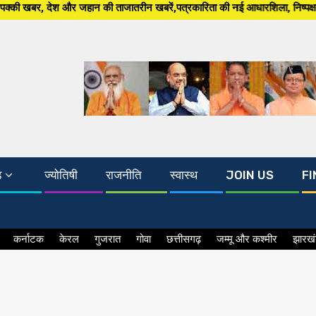
 और जहान की ताजातरीन खबरें,पत्रकारिता की नई आधारशिला, निष्पक्षता और पारदर्शि
ड
ज्योतिषी
राजनीति
स्वास्थ
JOIN US
FI
कर्नाटक
केरल
गुजरात
गोवा
छत्तीसगढ़
जम्मू और कश्मीर
झारख