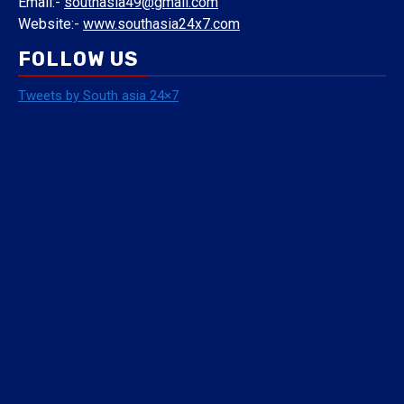
Email:-
southasia49@gmail.com
Website:-
www.southasia24x7.com
FOLLOW US
Tweets by South asia 24×7