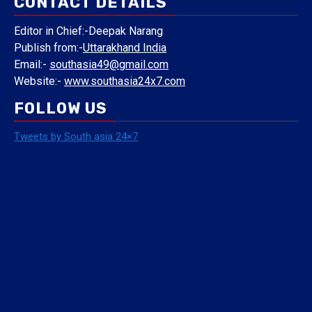
CONTACT DETAILS
Editor in Chief:-Deepak Narang
Publish from:-
Uttarakhand India
Email:-
southasia49@gmail.com
Website:-
www.southasia24x7.com
FOLLOW US
Tweets by South asia 24×7