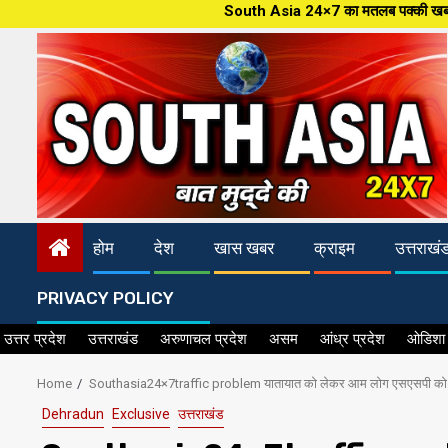
Skip
South Asia 24×7 का मतलब पक्की खबर, देश और जहान की ताजातरी
to
content
होम
देश
खास खबर
क्राइम
उत्तराखं
PRIVACY POLICY
उत्तर प्रदेश
उत्तराखंड
अरुणाचल प्रदेश
असम
आंध्र प्रदेश
ओडिशा
Home
Southasia24×7traffic problem यातायात को लेकर आम लोग एसएसपी को दे सक
Dehradun
Exclusive
उत्तराखंड