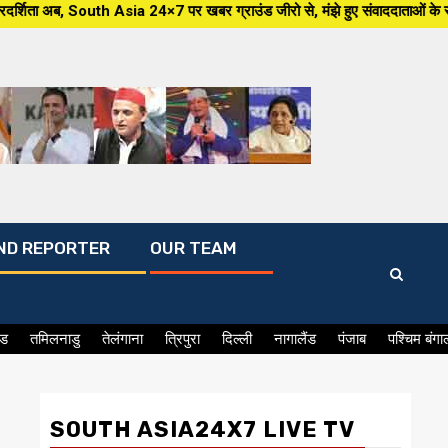
4×7 पर खबर ग्राउंड जीरो से, मंझे हुए संवाददाताओं के साथ,हर जन मुद्दे पर, सीध
ND REPORTER
OUR TEAM
ंड
तमिलनाडु
तेलंगाना
त्रिपुरा
दिल्ली
नागालैंड
पंजाब
पश्चिम बंगा
SOUTH ASIA24X7 LIVE TV