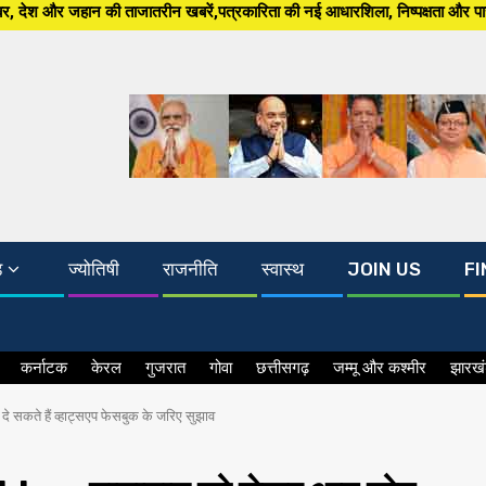
न खबरें,पत्रकारिता की नई आधारशिला, निष्पक्षता और पारदर्शिता अब, South Asia 2
ड
ज्योतिषी
राजनीति
स्वास्थ
JOIN US
FI
कर्नाटक
केरल
गुजरात
गोवा
छत्तीसगढ़
जम्मू और कश्मीर
झारख
ते हैं व्हाट्सएप फेसबुक के जरिए सुझाव