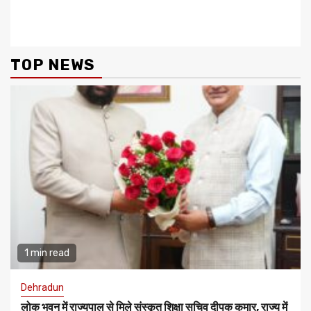
Reading
हादसा, यात्रियों से भरी बस खाई में
आज आएंगे उत्तराखंड, पिथौरागढ़ में
गिरी
जनसभा को करेंगे संबोधित ,
TOP NEWS
1 min read
Dehradun
लोक भवन में राज्यपाल से मिले संस्कृत शिक्षा सचिव दीपक कुमार, राज्य में