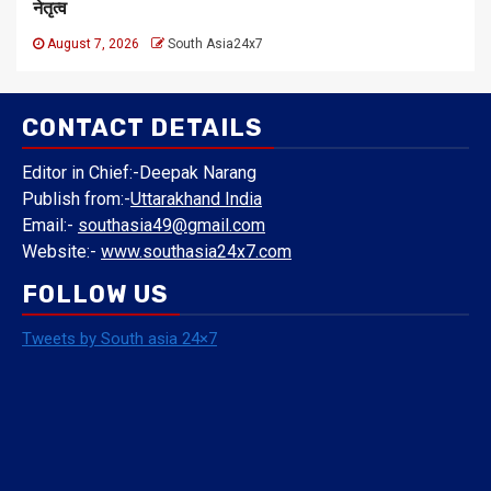
नेतृत्व
August 7, 2026
South Asia24x7
CONTACT DETAILS
Editor in Chief:-Deepak Narang
Publish from:-
Uttarakhand India
Email:-
southasia49@gmail.com
Website:-
www.southasia24x7.com
FOLLOW US
Tweets by South asia 24×7