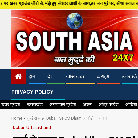
Skip
मंझे हुए संवाददाताओं के साथ,हर जन मुद्दे पर, सीधा सवाल सरकार से ,सिर्फ South
to
content
होम
देश
खास खबर
क्राइम
उत्तराखं
PRIVACY POLICY
उत्तर प्रदेश
उत्तराखंड
अरुणाचल प्रदेश
असम
आंध्र प्रदेश
ओडिशा
Home
दुबई से लाइव Dubai live CM Dhami ,करोड़ो का करार
Dubai
Uttarakhand