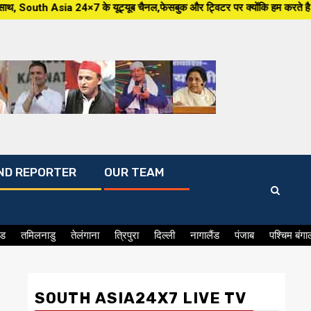
 के यूट्यूब चैनल,फेसबुक और ट्विटर पर क्योंकि हम करते है बात मुद्दे की
ND REPORTER
OUR TEAM
ंड
तमिलनाडु
तेलंगाना
त्रिपुरा
दिल्ली
नागालैंड
पंजाब
पश्चिम बंगा
SOUTH ASIA24X7 LIVE TV