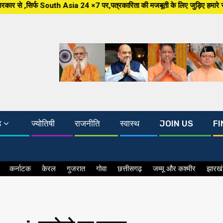
 Asia 24 ×7 पर,पत्रकारिता की मजबूती के लिए जुड़िए हमारे साथ, South Asia 24×7
ड
ज्योतिषी
राजनीति
स्वास्थ
JOIN US
FI
कर्नाटक
केरल
गुजरात
गोवा
छत्तीसगढ़
जम्मू और कश्मीर
झारख