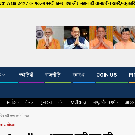
की खबर, देश और जहान की ताजातरीन खबरें,पत्रकारिता की नई आधारशिला, निष्पक्षता 
ड
ज्योतिषी
राजनीति
स्वास्थ
JOIN US
FI
कर्नाटक
केरल
गुजरात
गोवा
छत्तीसगढ़
जम्मू और कश्मीर
झारख
दिर की कब लगेगी छत
थली अयोध्या