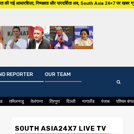
और पारदर्शिता अब, South Asia 24×7 पर खबर ग्राउंड जीरो से, मंझे हुए संवाददाता
ND REPORTER
OUR TEAM
ंड
तमिलनाडु
तेलंगाना
त्रिपुरा
दिल्ली
नागालैंड
पंजाब
पश्चिम बंगा
SOUTH ASIA24X7 LIVE TV