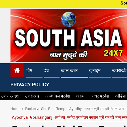
Skip
South Asia 24×7 का मतलब पक्
to
content
होम
देश
खास खबर
क्राइम
उत्तराखं
PRIVACY POLICY
उत्तर प्रदेश
उत्तराखंड
अरुणाचल प्रदेश
असम
आंध्र प्रदेश
ओडिशा
Home
Exclusive Shri Ram Temple Ayodhya भगवान श्री राम की निर्माणाधीन मं
Ayodhya
Goshainganj
अयोध्या
मर्यादा पुरुषोत्तम भगवान श्री राम की जन्म स्