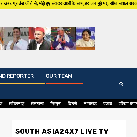
े हुए संवाददाताओं के साथ,हर जन मुद्दे पर, सीधा सवाल सरकार से ,सिर्फ South As
ND REPORTER
OUR TEAM
ंड
तमिलनाडु
तेलंगाना
त्रिपुरा
दिल्ली
नागालैंड
पंजाब
पश्चिम बंगा
SOUTH ASIA24X7 LIVE TV