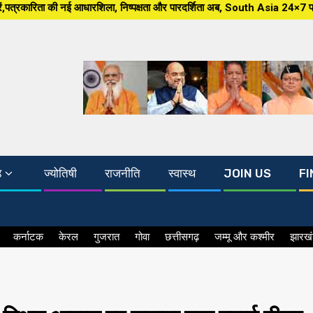
ला, निष्पक्षता और पारदर्शिता अब, South Asia 24×7 पर खबर ग्राउंड जीरो से, मंझ
ड
ज्योतिषी
राजनीति
स्वास्थ
JOIN US
FI
कर्नाटक
केरल
गुजरात
गोवा
छत्तीसगढ़
जम्मू और कश्मीर
झारख