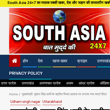
Skip
24×7 का मतलब पक्की खबर, देश और जहान की ताजातरीन खबरें,पत्रकारिता की नई आधारशि
to
content
होम
देश
खास खबर
क्राइम
उत्तराखं
PRIVACY POLICY
उत्तर प्रदेश
उत्तराखंड
अरुणाचल प्रदेश
असम
आंध्र प्रदेश
ओडिशा
Home
मुख्यमंत्री पुष्कर सिंह धामी के खटीमा स्थित आवास पर लगाया गया स्मार्ट मीटर
Udham singh nagar
Uttarakhand